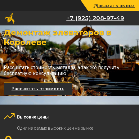
Заказать вывоз
+7 (925) 208-97-49
+7 (925) 208-97-49
Демонтаж элеваторов в
Королеве
Рассчитать стоимость металла, а так же получить
бесплатную консультацию
Рассчитать стоимость
Высокие цены
Одни из самых высоких цен на рынке